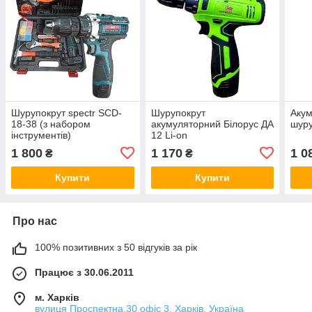
Шурупокрут spectr SCD-
Шурупокрут
Аку
18-38 (з набором
акумуляторний Білорус ДА
шуру
інструментів)
12 Li-on
1 800
1 170
1 0
₴
₴
Купити
Купити
Про нас
100% позитивних з 50 відгуків за рік
Працює з 30.06.2011
м. Харків
вулиця Проспектна,30 офіс 3, Харків, Україна