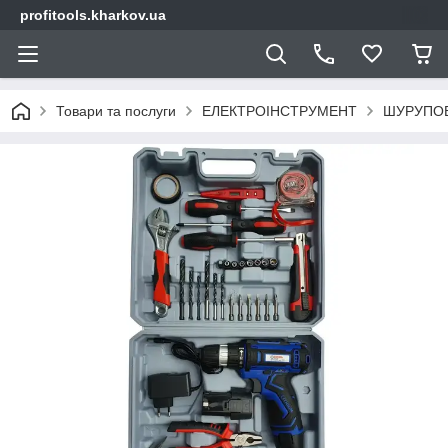
profitools.kharkov.ua
Товари та послуги
ЕЛЕКТРОІНСТРУМЕНТ
ШУРУПО