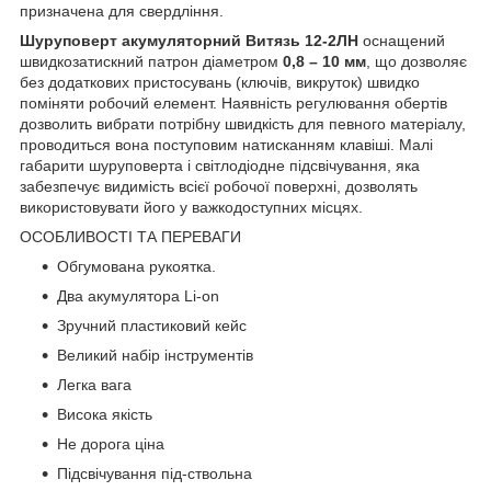
призначена для свердління.
Шуруповерт акумуляторний Витязь 12-2ЛН
оснащений
швидкозатискний патрон діаметром
0,8 – 10 мм
, що дозволяє
без додаткових пристосувань (ключів, викруток) швидко
поміняти робочий елемент. Наявність регулювання обертів
дозволить вибрати потрібну швидкість для певного матеріалу,
проводиться вона поступовим натисканням клавіші. Малі
габарити шуруповерта і світлодіодне підсвічування, яка
забезпечує видимість всієї робочої поверхні, дозволять
використовувати його у важкодоступних місцях.
ОСОБЛИВОСТІ ТА ПЕРЕВАГИ
Обгумована рукоятка.
Два акумулятора Li-on
Зручний пластиковий кейс
Великий набір інструментів
Легка вага
Висока якість
Не дорога ціна
Підсвічування під-ствольна