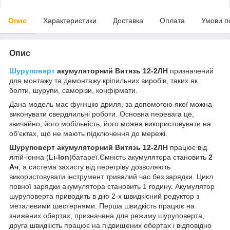
Опис
Характеристики
Доставка
Оплата
Умови п
Опис
Шуруповерт
акумуляторний Витязь 12-2ЛН
призначений
для монтажу та демонтажу кріпильних виробів, таких як
болти, шурупи, саморізи, конфірмати.
Дана модель має функцію дриля, за допомогою якої можна
виконувати свердлильні роботи. Основна перевага це,
звичайно, його мобільність, його можна використовувати на
об'єктах, що не мають підключення до мережі.
Шуруповерт акумуляторний Витязь 12-2ЛН
працює від
літій-іонна (
Li-Ion
)батареї.Ємність акумулятора становить
2
Ач
, а система захисту від перегріву дозволяють
використовувати інструмент тривалий час без зарядки. Цикл
повної зарядки акумулятора становить 1 годину. Акумулятор
шуруповерта приводить в дію 2-х швидкісний редуктор з
металевими шестернями. Перша швидкість працює на
знижених обертах, призначена для режиму шуруповерта,
друга швидкість працює на підвищених обертах і відповідно