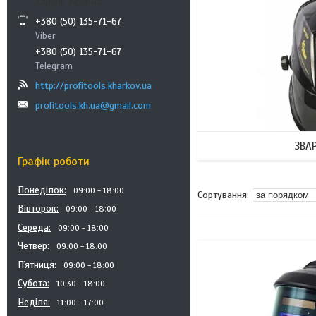
Харків, Україна
+380 (50) 135-71-67
Viber
+380 (50) 135-71-67
Telegram
http://profitools.kharkov.ua
profitools.kh.ua@gmail.com
ЗВА
Графік роботи
Понеділок
09:00
18:00
Вівторок
09:00
18:00
Середа
09:00
18:00
Четвер
09:00
18:00
Пʼятниця
09:00
18:00
Субота
10:30
18:00
Неділя
11:00
17:00