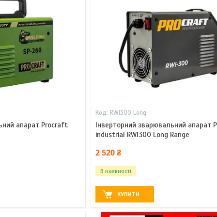
RWI300 Long
ний апарат Procraft
Інверторний зварювальний апарат P
industrial RWI300 Long Range
2 520 ₴
В наявності
КУПИТИ