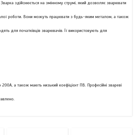
. Зварка здійснюється на змінному струмі, який дозволяє зварювати
валої роботи. Вони можуть працювати з будь-яким металом, а також
ходять для початківців зварювачів. Її використовують для
2
19
200А, а також мають низький коефіцієнт ПВ. Професійні звареві
тавлено.