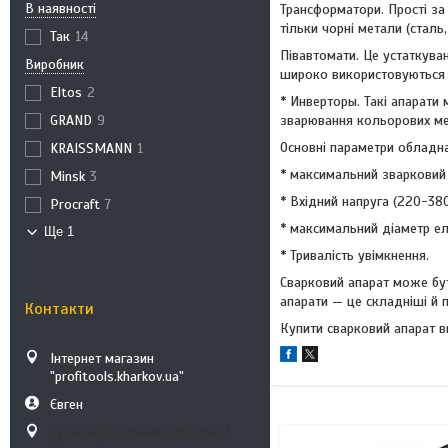
В наявності
Трансформатори. Прості за
тільки чорні метали (сталь,
Так
14
Півавтомати. Це устаткув
Виробник
широко використовуються н
Eltos
2
* Инверторы. Такі апарати 
GRAND
9
зварювання кольорових мет
Основні параметри обладна
KRAISSMANN
1
* максимальний зварковий 
Minsk
3
* Вхідний напруга (220-380
Procraft
7
* максимальний діаметр е
Ще 1
* Тривалість увімкнення.
Сварковий апарат може бут
апарати — це складніші й 
Контакти
Купити сварковий апарат в
Інтернет магазин
"profitools.kharkov.ua"
Євген
вулиця Проспектна,30 офіс 3,