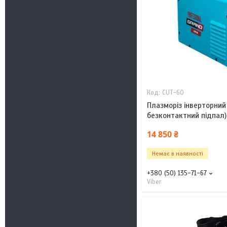
CUT-60
Плазморіз інверторний 
безконтактний підпал)
14 850 ₴
Немає в наявності
+380 (50) 135-71-67
Viber