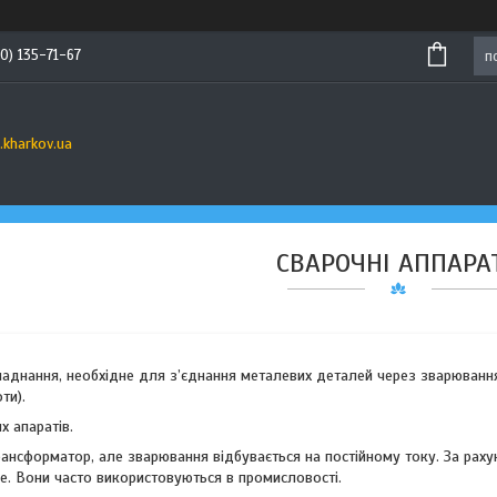
0) 135-71-67
s.kharkov.ua
СВАРОЧНІ АППАРА
аднання, необхідне для з’єднання металевих деталей через зварювання
ти).
х апаратів.
ансформатор, але зварювання відбувається на постійному току. За рахуно
е. Вони часто використовуються в промисловості.