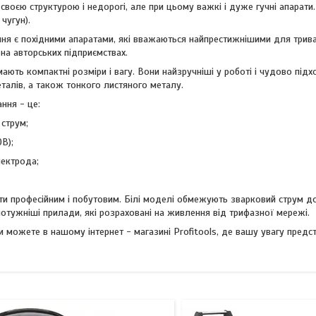
 своєю структурою і недорогі, але при цьому важкі і дуже гучні апарати
 чугун).
ання є похідними апаратами, які вважаються найпрестижнішими для три
а авторських підприємствах.
мають компактні розміри і вагу. Вони найзручніші у роботі і чудово під
алів, а також тонкого листяного металу.
ння - це:
струм;
1
3
В);
лектрода;
и професійним і побутовим. Білі моделі обмежують зварковий струм до 
потужніші прилади, які розраховані на живлення від трифазної мережі.
и можете в нашому інтернет - магазині Profitools, де вашу увагу предс