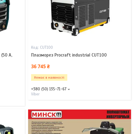
CUT100
(50 А,
Плазморез Procraft industrial CUT100
36 745 ₴
Немає в наявності
+380 (50) 135-71-67
Viber