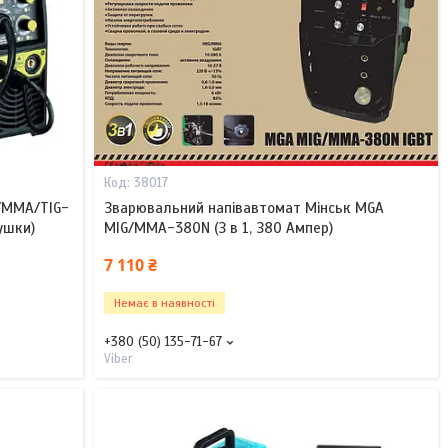
38017
G/MMA/TIG-
Зварювальний напівавтомат Мінськ MGA
ушки)
MIG/MMA-380N (З в 1, З80 Aмпep)
7 110 ₴
Немає в наявності
+380 (50) 135-71-67
Viber