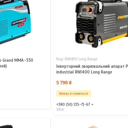
RWI400 Long Range
р Grand ММА-330
лей)
Інверторний зварювальний апарат P
industrial RWI400 Long Range
5 790 ₴
Немає в наявності
+380 (50) 135-71-67
Viber