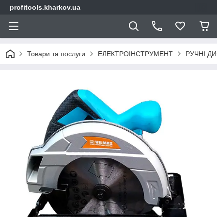
profitools.kharkov.ua
Товари та послуги
ЕЛЕКТРОІНСТРУМЕНТ
РУЧНІ ДИ