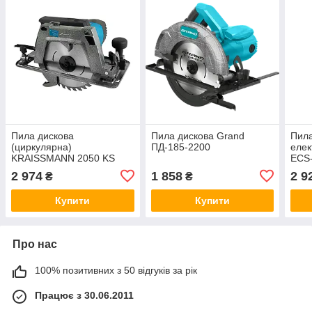
Пила дискова
Пила дискова Grand
Пил
(циркулярна)
ПД-185-2200
елек
KRAISSMANN 2050 KS
ECS
210
2 974
1 858
2 9
₴
₴
Купити
Купити
Про нас
100% позитивних з 50 відгуків за рік
Працює з 30.06.2011