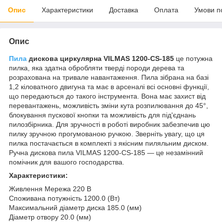
Опис
Характеристики
Доставка
Оплата
Умови п
Опис
Пила
дискова циркулярна VILMAS 1200-CS-185
це потужна
пилка, яка здатна обробляти тверді породи дерева та
розрахована на тривале навантаження. Пила зібрана на базі
1,2 кіловатного двигуна та має в арсеналі всі основні функції,
що передаються до такого інструмента. Вона має захист від
перевантажень, можливість зміни кута розпилювання до 45°,
блокування пускової кнопки та можливість для під'єднань
пилозбірника. Для зручності в роботі виробник забезпечив цю
пилку зручною прогумованою ручкою. Зверніть увагу, що ця
пилка постачається в комплекті з якісним пиляльним диском.
Ручна дискова пила VILMAS 1200-CS-185 — це незамінний
помічник для вашого господарства.
Характеристики:
Живлення Мережа 220 В
Споживана потужність 1200.0 (Вт)
Максимальний діаметр диска 185.0 (мм)
Діаметр отвору 20.0 (мм)