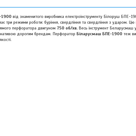
-1900
від знаменитого виробника електроінструменту Білоруш БПЕ-19
має три режими роботи: буріння, свердління та свердління з ударом. Ц
прямого перфоратора двигуном
750 об/хв.
Весь інструмент Беларусмаш 
тернативою дорогим брендам. Перфоратор
Біларусмаш БПЕ-1900
теж ви
кості.