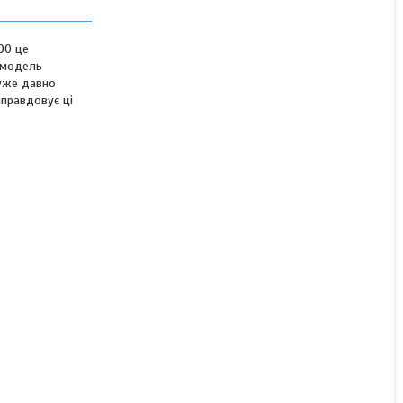
Перфоратор Білоруш
БПЕ-1900
00 це
ю модель
уже давно
Немає в наявності
правдовує ці
2 250 ₴