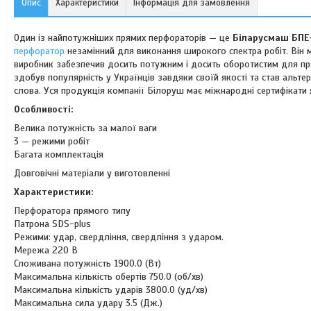
Опис
Характеристики
Інформація для замовлення
Один із найпотужніших прямих перфораторів — це
Біларусмаш БПЕ
перфоратор
незамінний для виконання широкого спектра робіт. Він 
виробник забезпечив досить потужним і досить оборотистим для 
здобув популярність у Українців завдяки своїй якості та став аль
слова. Уся продукція компанії Білоруш має міжнародні сертифікати я
Особливості:
Велика потужність за малої ваги
3 — режими робіт
Багата комплектація
Довговічні матеріали у виготовленні
Характеристики:
Перфоратора прямого типу
Патрона SDS-plus
Режими: удар, свердління, свердління з ударом.
Мережа 220 В
Споживана потужність 1900.0 (Вт)
Максимальна кількість обертів 750.0 (об/хв)
Максимальна кількість ударів 3800.0 (уд/хв)
Максимальна сила удару 3.5 (Дж.)