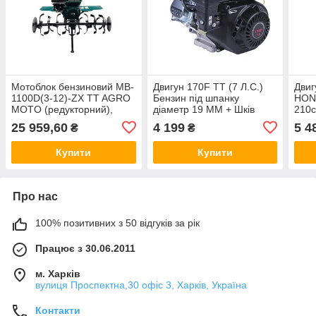
Мотоблок бензиновий MB-
Двигун 170F TT (7 Л.С.)
Двиг
1100D(3-12)-ZX TT AGRO
Бензин під шпанку
HOND
MOTO (редукторний),
діаметр 19 ММ + Шків
210с
колесо 5*12, двигун 177F
25 959,60
4 199
5 4
₴
₴
(9 л.с.), GREEN
Купити
Купити
Про нас
100% позитивних з 50 відгуків за рік
Працює з 30.06.2011
м. Харків
вулиця Проспектна,30 офіс 3, Харків, Україна
Контакти