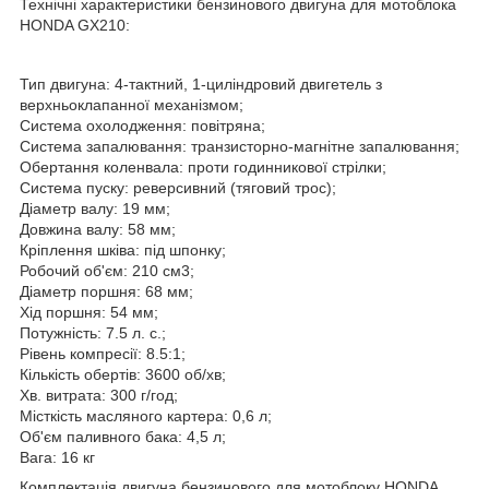
Технічні характеристики бензинового двигуна для мотоблока
HONDA GX210:
Тип двигуна: 4-тактний, 1-циліндровий двигетель з
верхньоклапанної механізмом;
Система охолодження: повітряна;
Система запалювання: транзисторно-магнітне запалювання;
Обертання коленвала: проти годинникової стрілки;
Система пуску: реверсивний (тяговий трос);
Діаметр валу: 19 мм;
Довжина валу: 58 мм;
Кріплення шківа: під шпонку;
Робочий об'єм: 210 см3;
Діаметр поршня: 68 мм;
Хід поршня: 54 мм;
Потужність: 7.5 л. с.;
Рівень компресії: 8.5:1;
Кількість обертів: 3600 об/хв;
Хв. витрата: 300 г/год;
Місткість масляного картера: 0,6 л;
Об'єм паливного бака: 4,5 л;
Вага: 16 кг
Комплектація двигуна бензинового для мотоблоку HONDA