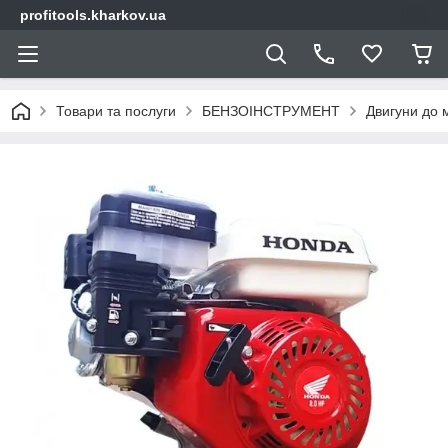
profitools.kharkov.ua
Товари та послуги
БЕНЗОІНСТРУМЕНТ
Двигуни до 