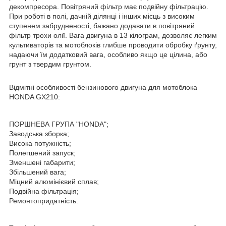
декомпресора. Повітряний фільтр має подвійну фільтрацію.
При роботі в полі, дачній ділянці і інших місць з високим
ступенем забрудненості, бажано додавати в повітряний
фільтр трохи олії. Вага двигуна в 13 кілограм, дозволяє легким
культиваторів та мотоблоків глибше проводити обробку ґрунту,
надаючи їм додатковий вага, особливо якщо це цілина, або
грунт з твердим грунтом.
Відмітні особливості бензинового двигуна для мотоблока
HONDA GX210:
ПОРШНЕВА ГРУПА "HONDA";
Заводська зборка;
Висока потужність;
Полегшений запуск;
Зменшені габарити;
Збільшений вага;
Міцний алюмінієвий сплав;
Подвійна фільтрація;
Ремонтопридатність.