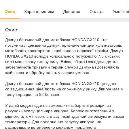
Опис
Характеристики
Доставка
Оплата
Умови п
Опис
Двигун бензиновий для мотоблока HONDA GX210 - це
потужний ліцензійний двигун, призначений для культиваторів,
мотоблоків, тракторів та іншої садово-паркової техніки. Двигун
HONDA GX210 володіє колосальною потужністю 7,5 кінських
сил і має високу тягову силу. Якісна збірка і заводські деталі,
забезпечують тривалий термін служби двигуна і дозволяють
здійснювати обробку навіть у важких умовах.
Двигун бензиновий для мотоблока HONDA GX210 це вдале
співвідношення ціна/якість на споживчому ринку. Двигун має 4
такту і працює на 92 бензині.
У даній моделі вдалося зменшити габаритні розміри, за
рахунок нахилу циліндра двигуна. Корпус виготовлений з
міцного алюмінієвого сплаву, який здатний витримувати високі
температури. Для полегшення запуску двигуна, на
распредвале встановлено механізм інерційного