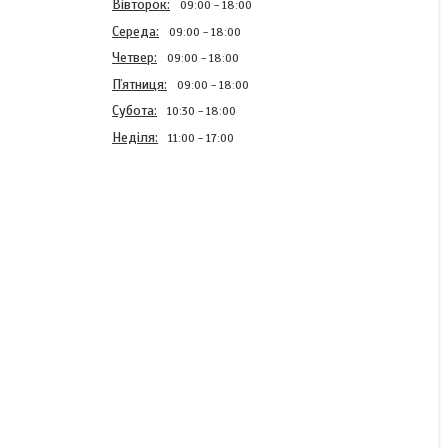
Вівторок
09:00
18:00
Середа
09:00
18:00
Четвер
09:00
18:00
Пʼятниця
09:00
18:00
Субота
10:30
18:00
Неділя
11:00
17:00
Масло 2-Т Spektr
В наявності
300 ₴
КУПИТИ