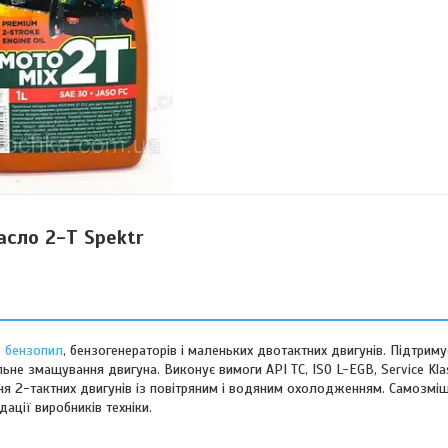
сло 2-Т Spektr
,
бензопил
, бензогенераторів і маленьких двотактних двигунів. Підтримує
не змащування двигуна. Виконує вимоги API TC, ISO L-EGB, Service Klass
ня 2-тактних двигунів із повітряним і водяним охолодженням. Самозмі
ації виробників техніки.