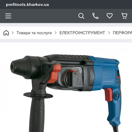
profitools.kharkov.ua
Товари та послуги
ЕЛЕКТРОІНСТРУМЕНТ
ПЕРФОР