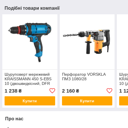
Подібні товари компанії
Шуруповерт мережевий
Перфоратор VORSKLA
Шур
KRAISSMANN 450 S-EBS
ПМЗ 1080/28
KRA
10 (двошвидкісний, DFR
10 (
патрон)
патр
1 238
2 160
1 1
₴
₴
Купити
Купити
Про нас