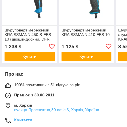
Шуруповерт мережевий
Шуруповерт мережевий
Шур
KRAISSMANN 450 S-EBS
KRAISSMANN 410 EBS 10
аку
10 (двошвидкісний, DFR
KRA
патрон)
18/2
1 238
1 125
3 5
₴
₴
Купити
Купити
Про нас
100% позитивних з 51 відгука за рік
Працює з 30.06.2011
м. Харків
вулиця Проспектна,30 офіс 3, Харків, Україна
Контакти