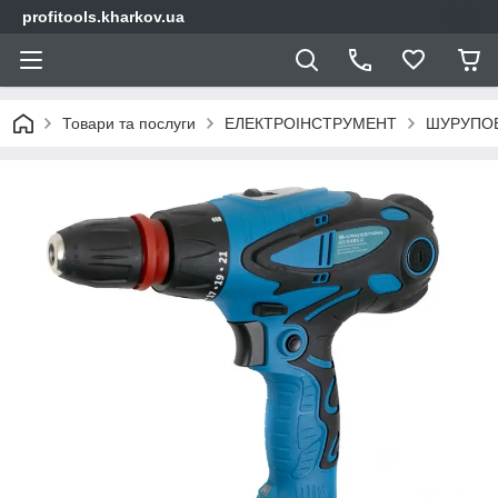
profitools.kharkov.ua
Товари та послуги
ЕЛЕКТРОІНСТРУМЕНТ
ШУРУПО