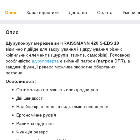
Опис
Характеристики
Доставка
Оплата
Умови п
Опис
Шурупокрут мережевий KRAISSMANN 420 S-EBS 10
відмінно підійде для закручування і відкручування різних
кріпильних елементів (шурупів, гвинтів, саморізів). Головною
особливістю
шуруповерта
є знімний патрон
(патрон DFR)
, а
завдяки функції реверс можливе зворотне обертання
патрона.
Особливості:
Оптимальна потужність електродвигуна
Дві швидкості
Надійне кріплення і швидка зміна оснащення
Ергономічне руків'я
Режим свердління
Функція реверс