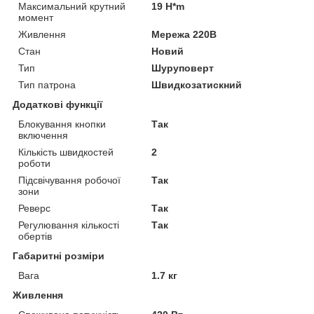
Максимальний крутний
19 H*m
момент
Живлення
Мережа 220В
Стан
Новий
Тип
Шуруповерт
Тип патрона
Швидкозатискний
Додаткові функції
Блокування кнопки
Так
включення
Кількість швидкостей
2
роботи
Підсвічування робочої
Так
зони
Реверс
Так
Регулювання кількості
Так
обертів
Габаритні розміри
Вага
1.7 кг
Живлення