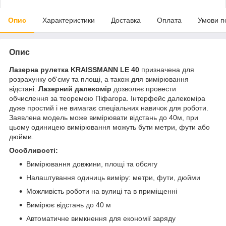
Опис
Характеристики
Доставка
Оплата
Умови п
Опис
Лазерна рулетка KRAISSMANN LE 40
призначена для
розрахунку об'єму та площі, а також для вимірювання
відстані.
Лазерний далекомір
дозволяє провести
обчислення за теоремою Піфагора. Інтерфейс далекоміра
дуже простий і не вимагає спеціальних навичок для роботи.
Заявлена модель може вимірювати відстань до 40м, при
цьому одиницею вимірювання можуть бути метри, фути або
дюйми.
Особливості:
Вимірювання довжини, площі та обсягу
Налаштування одиниць виміру: метри, фути, дюйми
Можливість роботи на вулиці та в приміщенні
Вимірює відстань до 40 м
Автоматичне вимкнення для економії заряду