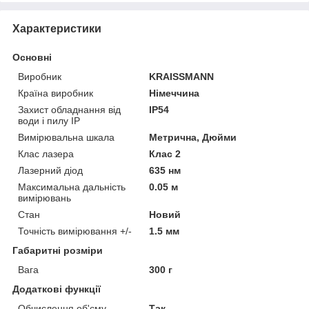
Характеристики
Основні
Виробник
KRAISSMANN
Країна виробник
Німеччина
Захист обладнання від
IP54
води і пилу IP
Вимірювальна шкала
Метрична, Дюйми
Клас лазера
Клас 2
Лазерний діод
635 нм
Максимальна дальність
0.05 м
вимірювань
Стан
Новий
Точність вимірювання +/-
1.5 мм
Габаритні розміри
Вага
300 г
Додаткові функції
Обчислення об'єму
Так