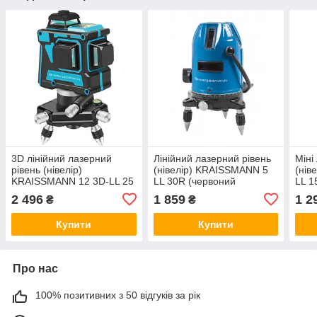
3D лінійний лазерний
Лінійний лазерний рівень
Міні
рівень (нівелір)
(нівелір) KRAISSMANN 5
(нів
KRAISSMANN 12 3D-LL 25
LL 30R (червоний
LL 1
промінь)
2 496
1 859
1 2
₴
₴
Купити
Купити
Про нас
100% позитивних з 50 відгуків за рік