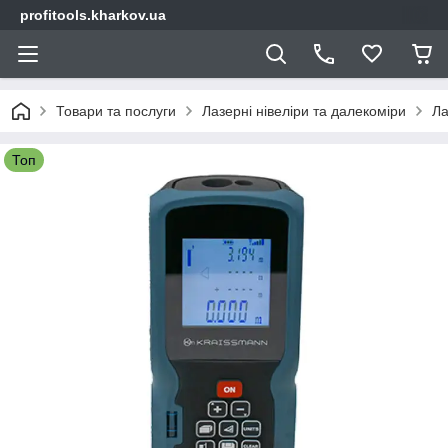
profitools.kharkov.ua
Товари та послуги
Лазерні нівеліри та далекоміри
Ла
Топ