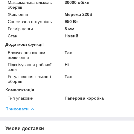
Максимальна кількість
30000 об/хв
обертів
Живлення
Мережа 220В
Споживана потужність
950 Вт
Розмір цанги
8 мм
Стан
Новий
Додаткові функції
Блокування кнопки
Так
включення
Підсвічування робочої
Ні
зони
Регулювання кількості
Так
обертів
Комплектація
Тип упаковки
Паперова коробка
Приховати
Умови доставки