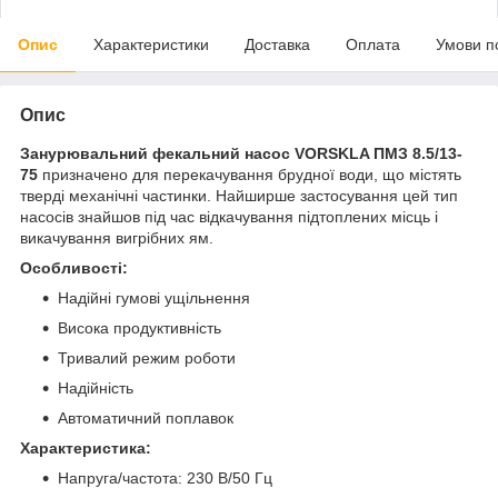
Опис
Характеристики
Доставка
Оплата
Умови п
Опис
Занурювальний фекальний насос VORSKLA ПМЗ 8.5/13-
75
призначено для перекачування брудної води, що містять
тверді механічні частинки. Найширше застосування цей тип
насосів знайшов під час відкачування підтоплених місць і
викачування вигрібних ям.
Особливості:
Надійні гумові ущільнення
Висока продуктивність
Тривалий режим роботи
Надійність
Автоматичний поплавок
Характеристика:
Напруга/частота: 230 В/50 Гц