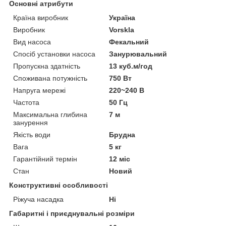
Основні атрибути
Країна виробник
Україна
Виробник
Vorskla
Вид насоса
Фекальний
Спосіб установки насоса
Занурювальний
Пропускна здатність
13 куб.м/год
Споживана потужність
750 Вт
Напруга мережі
220~240 В
Частота
50 Гц
Максимальна глибина
7 м
занурення
Якість води
Брудна
Вага
5 кг
Гарантійний термін
12 міс
Стан
Новий
Конструктивні особливості
Ріжуча насадка
Ні
Габаритні і приєднувальні розміри