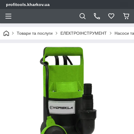
profitools.kharkov.ua
Товари та послуги
ЕЛЕКТРОІНСТРУМЕНТ
Насоси т