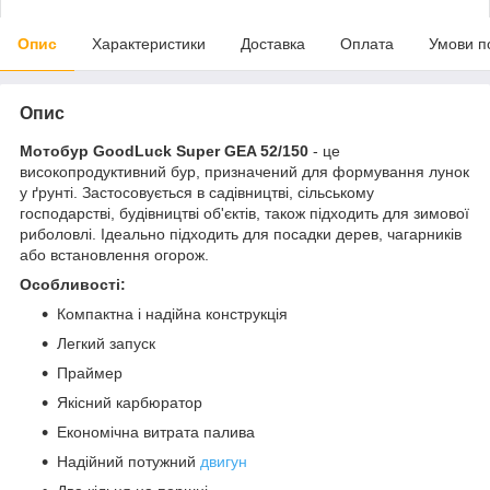
Опис
Характеристики
Доставка
Оплата
Умови п
Опис
Мотобур GoodLuck Super GEA 52/150
- це
високопродуктивний бур, призначений для формування лунок
у ґрунті. Застосовується в садівництві, сільському
господарстві, будівництві об'єктів, також підходить для зимової
риболовлі. Ідеально підходить для посадки дерев, чагарників
або встановлення огорож.
Особливості:
Компактна і надійна конструкція
Легкий запуск
Праймер
Якісний карбюратор
Економічна витрата палива
Надійний потужний
двигун