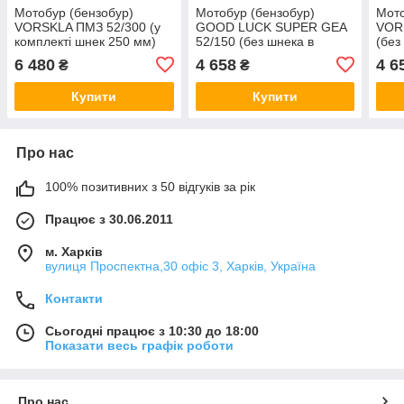
Мотобур (бензобур)
Мотобур (бензобур)
Мото
VORSKLA ПМЗ 52/300 (у
GOOD LUCK SUPER GEA
VOR
комплекті шнек 250 мм)
52/150 (без шнека в
(без
комплекті)
6 480
4 658
4 6
₴
₴
Купити
Купити
Про нас
100% позитивних з 50 відгуків за рік
Працює з 30.06.2011
м. Харків
вулиця Проспектна,30 офіс 3, Харків, Україна
Контакти
Сьогодні працює з 10:30 до 18:00
Показати весь графік роботи
Про нас