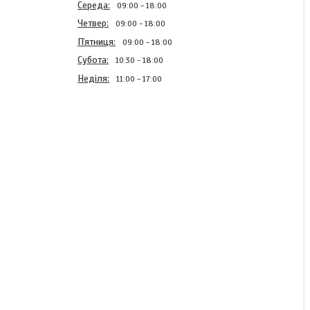
Середа
09:00
18:00
Четвер
09:00
18:00
Пʼятниця
09:00
18:00
Субота
10:30
18:00
Неділя
11:00
17:00
Перфоратор електричний
Grand ПЕ-2400Е (бочок)
В наявності
3 240 ₴
КУПИТИ
КУПИТИ З