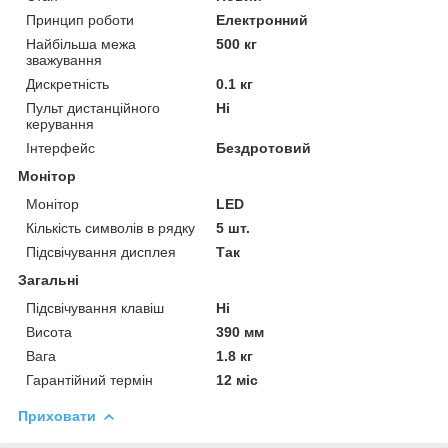
Принцип роботи
Електронний
Найбільша межа
500 кг
зважування
Дискретність
0.1 кг
Пульт дистанційного
Ні
керування
Інтерфейс
Бездротовий
Монітор
Монітор
LED
Кількість символів в рядку
5 шт.
Підсвічування дисплея
Так
Загальні
Підсвічування клавіш
Ні
Висота
390 мм
Вага
1.8 кг
Гарантійний термін
12 міс
Приховати