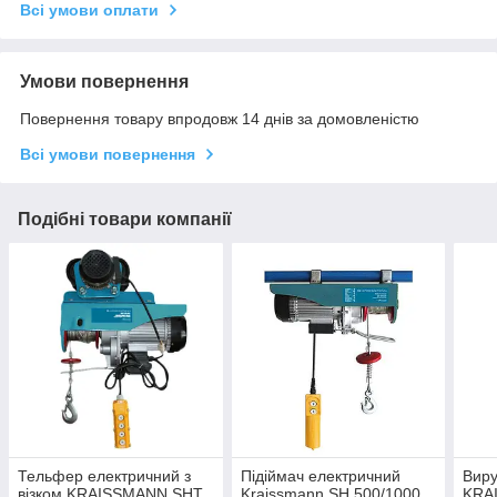
Всі умови оплати
Умови повернення
Повернення товару впродовж 14 днів за домовленістю
Всі умови повернення
Подібні товари компанії
Тельфер електричний з
Підіймач електричний
Виру
візком KRAISSMANN SHT
Kraissmann SH 500/1000
KRA