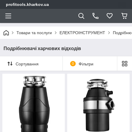
profitools.kharkov.ua
Товари та послуги
ЕЛЕКТРОІНСТРУМЕНТ
Подрібнюв
Подрібнювачі харчових відходів
Сортування
0
Фільтри