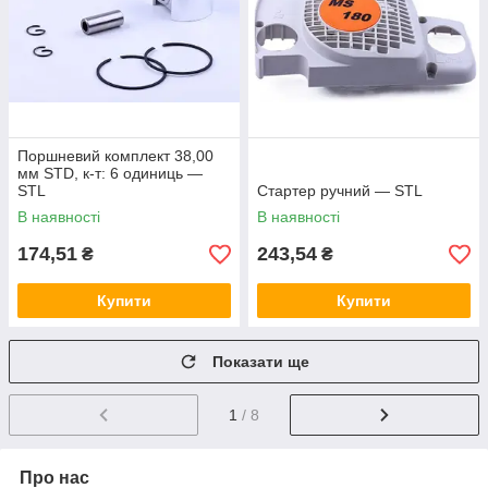
Поршневий комплект 38,00
мм STD, к-т: 6 одиниць —
STL
Стартер ручний — STL
В наявності
В наявності
174,51
243,54
₴
₴
Купити
Купити
Показати ще
1
/ 8
Про нас