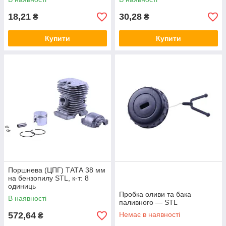
18,21
30,28
₴
₴
Купити
Купити
Поршнева (ЦПГ) ТАТА 38 мм
на бензопилу STL, к-т: 8
одиниць
Пробка оливи та бака
В наявності
паливного — STL
572,64
Немає в наявності
₴