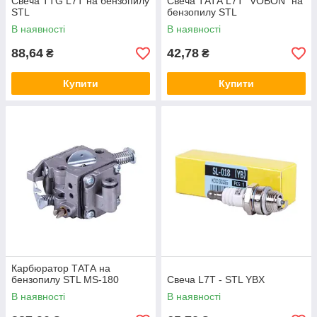
Свеча TTG L7T на бензопилу
Свеча ТАТА L7T "VOBON" на
STL
бензопилу STL
В наявності
В наявності
88,64
42,78
₴
₴
Купити
Купити
Карбюратор ТАТА на
бензопилу STL MS-180
Свеча L7T - STL YBX
В наявності
В наявності