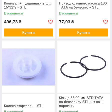
Колінвал + підшипники 2 шт.:
Привод оливного насоса 180
15*32*9 - STL
ТАТА на бензопилу STL
В наявності
В наявності
496,73
77,93
₴
₴
Купити
Купити
Кільця 38,00 мм STD ТАТА
на бензопилу STL, к-т на 1
Колесо стартера — STL
поршень
В наявності
В наявності