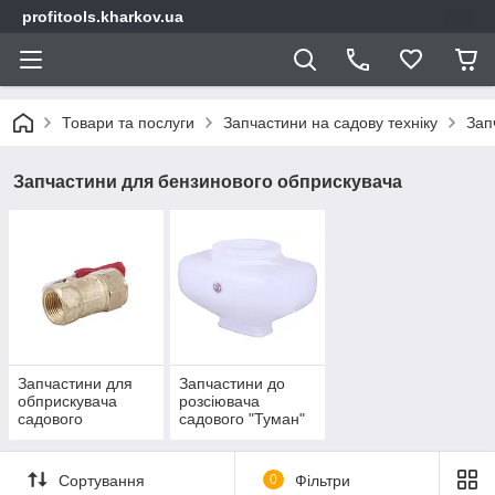
profitools.kharkov.ua
Товари та послуги
Запчастини на садову техніку
Зап
Запчастини для бензинового обприскувача
Запчастини для
Запчастини до
обприскувача
розсіювача
садового
садового "Туман"
бензинового
Сортування
0
Фільтри