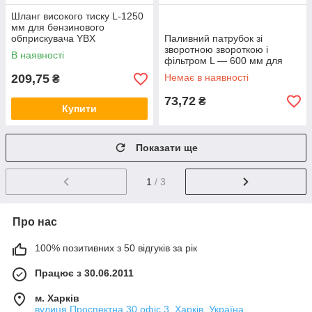
Шланг високого тиску L-1250
мм для бензинового
обприскувача YBX
Паливний патрубок зі
зворотною звороткою і
В наявності
фільтром L — 600 мм для
бензинового обприскувача
209,75
Немає в наявності
₴
YBX
73,72
₴
Купити
Показати ще
1
/ 3
Про нас
100% позитивних з 50 відгуків за рік
Працює з 30.06.2011
м. Харків
вулиця Проспектна,30 офіс 3, Харків, Україна