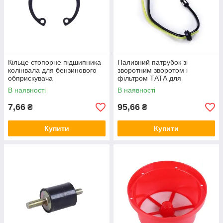
Кільце стопорне підшипника
Паливний патрубок зі
колінвала для бензинового
зворотним зворотом і
обприскувача
фільтром ТАТА для
бензинового обприскувача, L
В наявності
В наявності
— 600 мм
7,66
95,66
₴
₴
Купити
Купити