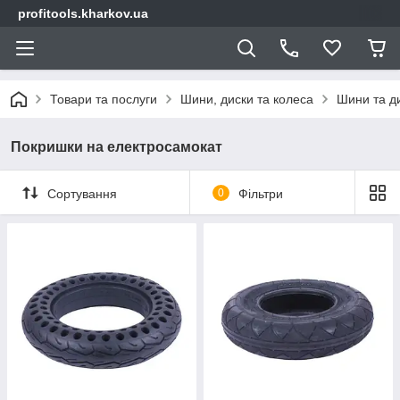
profitools.kharkov.ua
Товари та послуги
Шини, диски та колеса
Шини та д
Покришки на електросамокат
Сортування
0
Фільтри