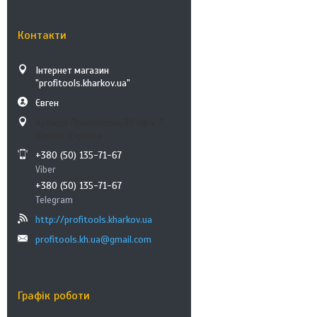
Контакти
Інтернет магазин
"profitools.kharkov.ua"
Євген
вулиця Проспектна,30 офіс 3,
Харків, Україна
+380 (50) 135-71-67
Viber
+380 (50) 135-71-67
Telegram
http://profitools.kharkov.ua
profitools.kh.ua@gmail.com
Графік роботи