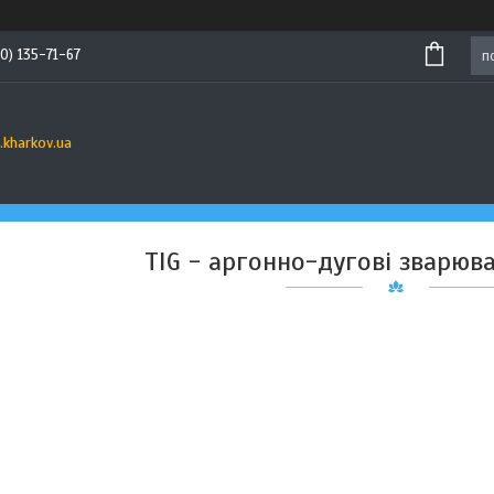
0) 135-71-67
s.kharkov.ua
TIG - аргонно-дугові зварюв